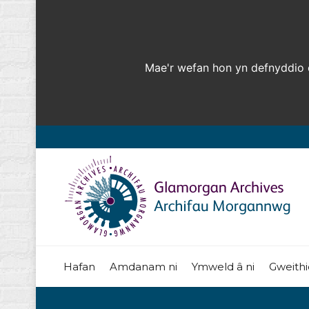
Mae'r wefan hon yn defnyddio c
Hafan
Amdanam ni
Ymweld â ni
Gweithi