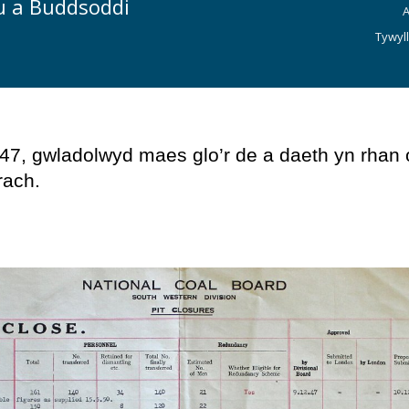
du a Buddsoddi
A
Tywyl
947, gwladolwyd maes glo’r de a daeth yn rhan 
rach.