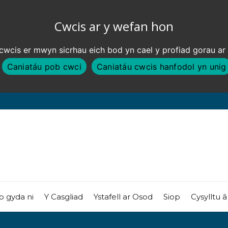
Cwcis ar y wefan hon
wcis er mwyn sicrhau eich bod yn cael y profiad gorau ar
Caniatáu pob cwci
Caniatáu cwcis hanfodol yn unig
o gyda ni
Y Casgliad
Ystafell ar Osod
Siop
Cysylltu â