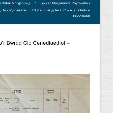
rchifau Morgannwg
/
Gwaed Morgannwg: Rhydwelïau
l, Hen Wythiennau
/
“Cynllun ar gyfer Glo” – Ailadeiladu a
Buddsoddi
o’r Bwrdd Glo Cenedlaethol –