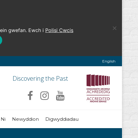
 ein gwefan. Ewch i
Polisi Cwcis
English
Discovering the Past
 Ni
Newyddion
Digwyddiadau