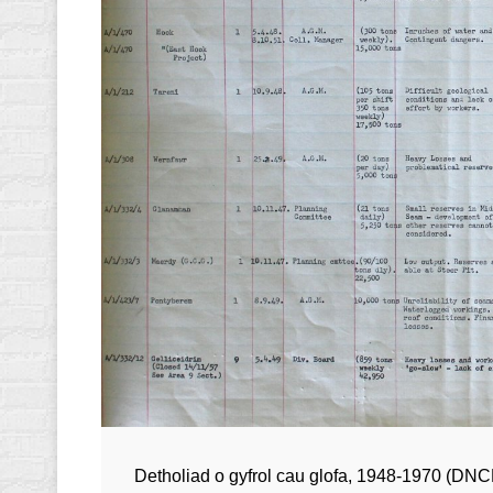
Detholiad o gyfrol cau glofa
,
1948-1970 (DNCB