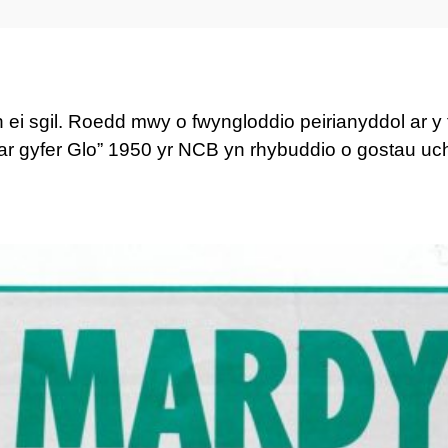
i sgil. Roedd mwy o fwyngloddio peirianyddol ar y f
r gyfer Glo” 1950 yr NCB yn rhybuddio o gostau uch