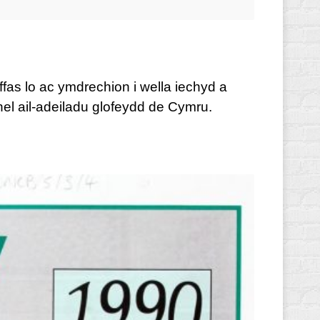
fas lo ac ymdrechion i wella iechyd a
el ail-adeiladu glofeydd de Cymru.