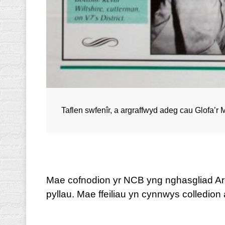
Taflen swfenîr, a argraffwyd adeg cau Glofa’r
Mae cofnodion yr NCB yng nghasgliad Arch
pyllau. Mae ffeiliau yn cynnwys colledio