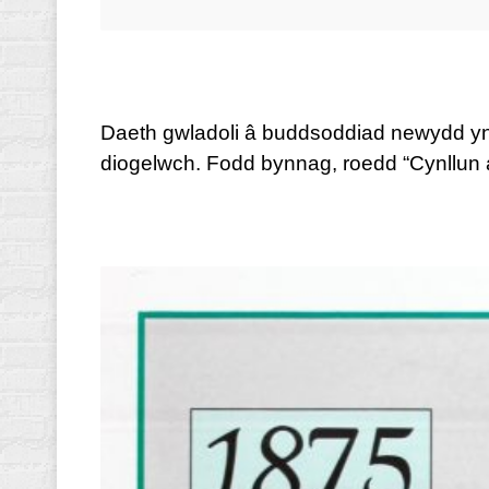
Daeth gwladoli â buddsoddiad newydd yn e
diogelwch. Fodd bynnag, roedd “Cynllun a