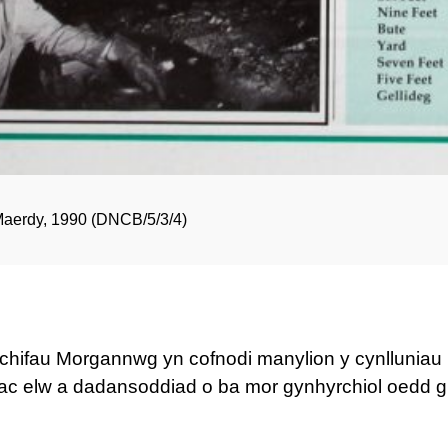
 Maerdy
, 1990 (
DNCB/5/3/4)
ifau Morgannwg yn cofnodi manylion y cynlluniau i 
n ac elw a dadansoddiad o ba mor gynhyrchiol oedd g