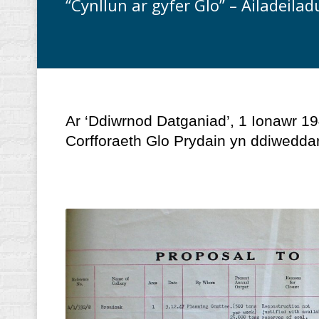
“Cynllun ar gyfer Glo” – Ailadeila
Ar ‘Ddiwrnod Datganiad’, 1 Ionawr 1
Corfforaeth Glo Prydain yn ddiwedda