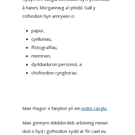
â hanes Morgannwg a’i phobl. Gall y
cofnodion hyn amrywio o:
papur,
cynlluniau,
ffotograffau,
memrwn,
dyddiaduron personol, a
chofnodion cynghorau.
Mae rhagor o fanylion yn ein
polisi casglu.
Mae gennym ddiddordeb arbennig mewn
dod o hyd i gofnodion sydd ar fin cael eu