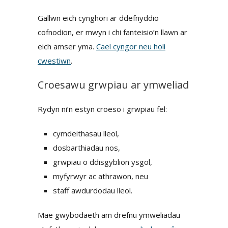
Gallwn eich cynghori ar ddefnyddio
cofnodion, er mwyn i chi fanteisio’n llawn ar
eich amser yma.
Cael cyngor neu holi
cwestiwn
.
Croesawu grwpiau ar ymweliad
Rydyn ni’n estyn croeso i grwpiau fel:
cymdeithasau lleol,
dosbarthiadau nos,
grwpiau o ddisgyblion ysgol,
myfyrwyr ac athrawon, neu
staff awdurdodau lleol.
Mae gwybodaeth am drefnu ymweliadau