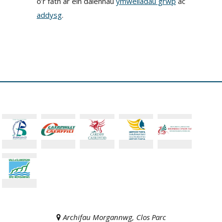
o’r fath ar ein dalennau
ymweliadau grŵp
ac
addysg
.
Archifau Morgannwg, Clos Parc