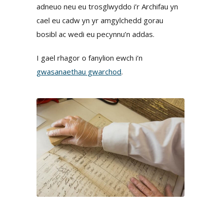
adneuo neu eu trosglwyddo i’r Archifau yn
cael eu cadw yn yr amgylchedd gorau
bosibl ac wedi eu pecynnu’n addas.
I gael rhagor o fanylion ewch i’n
gwasanaethau gwarchod
.