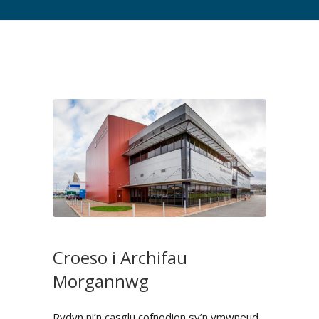
Croeso i Archifau
Morgannwg
Rydyn ni’n casglu cofnodion sy’n ymwneud