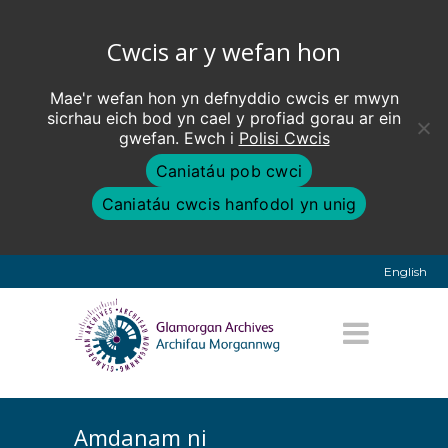
Cwcis ar y wefan hon
Mae'r wefan hon yn defnyddio cwcis er mwyn
sicrhau eich bod yn cael y profiad gorau ar ein
gwefan. Ewch i
Polisi Cwcis
Caniatáu pob cwci
Caniatáu cwcis hanfodol yn unig
English
Amdanam ni