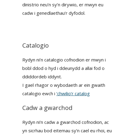
dinistrio neu’n sy’n dirywio, er mwyn eu
cadw i genedlaethau’r dyfodol.
Catalogio
Rydyn ni’n catalogio cofnodion er mwyn i
bobl ddod o hyd i ddeunydd a allai fod o
ddiddordeb iddynt.
I gael rhagor o wybodaeth ar ein gwaith
catalogio ewch i
‘chwilio’r catalog
Cadw a gwarchod
Rydyn ni’n cadw a gwarchod cofnodion, ac
yn sicrhau bod eitemau sy’n cael eu rhoi, eu