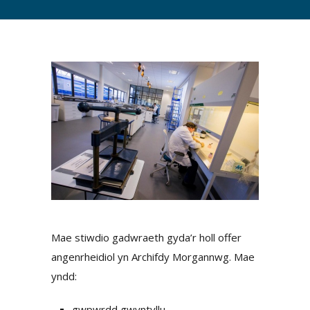
Mae stiwdio gadwraeth gyda’r holl offer
angenrheidiol yn Archifdy Morgannwg. Mae
yndd:
gwpwrdd gwyntyllu