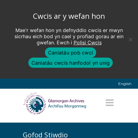
Cwcis ar y wefan hon
Mae'r wefan hon yn defnyddio cwcis er mwyn
sicrhau eich bod yn cael y profiad gorau ar ein
gwefan. Ewch i
Polisi Cwcis
Caniatáu pob cwci
Caniatáu cwcis hanfodol yn unig
English
Gofod Stiwdio