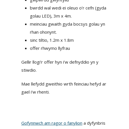
bwrdd wal wedi ei oleuo o’r cefn (gyda
golau LED), 3m x 4m.
meinciau gwaith gyda bocsys golau yn
rhan ohonynt.
sinc tiltio, 1.2m x 1.8m
offer rhwymo llyfrau
Gellir llogi’r offer hyn i’w defnyddio yn y
stiwdio.
Mae llefydd gweithio wrth feinciau hefyd ar
gael i’w rhenti.
Gofynnwch am ragor o fanylion
a dyfynbris