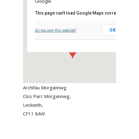
This page can't load Google Maps correctly.
Archifau Morgannwg
OK
Do you own this website?
Clos Parc Morgannwg, - Leckwith,
Events
Archifau Morgannwg
Clos Parc Morgannwg,
Leckwith,
CF11 8AW