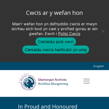
Cwcis ar y wefan hon
Mae'r wefan hon yn defnyddio cwcis er mwyn
sicrhau eich bod yn cael y profiad gorau ar ein
gwefan. Ewch i
Polisi Cwcis
Caniatáu pob cwci
Caniatáu cwcis hanfodol yn unig
English
In Proud and Honoured