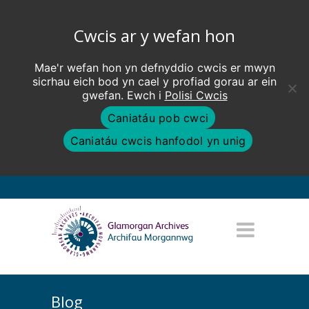
Cwcis ar y wefan hon
Mae'r wefan hon yn defnyddio cwcis er mwyn
sicrhau eich bod yn cael y profiad gorau ar ein
gwefan. Ewch i
Polisi Cwcis
Caniatáu pob cwci
Caniatáu cwcis hanfodol yn unig
Blog