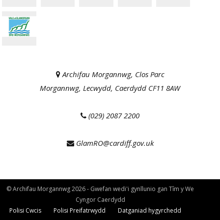
Archifau Morgannwg, Clos Parc
Morgannwg, Lecwydd, Caerdydd CF11 8AW
(029) 2087 2200
GlamRO@cardiff.gov.uk
© Archifau Morgannwg 2026 - Gwefan wedi'i gynllunio gan Tȋm y We
Cyngor Caerdydd
Polisi Cwcis
Polisi Preifatrwydd
Datganiad hygyrchedd