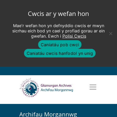
Cwcis ar y wefan hon
Mae'r wefan hon yn defnyddio cwcis er mwyn
sicrhau eich bod yn cael y profiad gorau ar ein
gwefan. Ewch i
Polisi Cwcis
Caniatáu pob cwci
Caniatáu cwcis hanfodol yn unig
Archifau Morgannwg