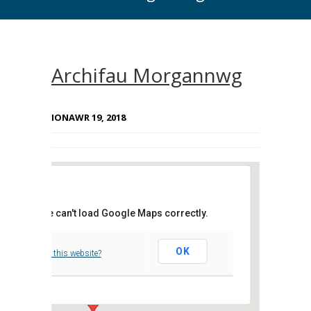
Archifau Morgannwg
IONAWR 19, 2018
This page can't load Google Maps correctly.
Archifau Morgannwg
OK
Do you own this website?
Clos Parc Morgannwg, - Leckwith,
Events