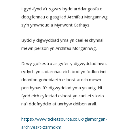
I gyd-fynd a’r sgwrs bydd arddangosfa o
ddogfennau o gasgliad Archifau Morgannwg
sy’n ymwneud a Mynwent Cathays.
Bydd y digwyddiad yma yn cael ei chynnal
mewn person yn Archifau Morgannwg.
Drwy gofrestru ar gyfer y digwyddiad hwn,
rydych yn cadarnhau eich bod yn fodlon inni
ddanfon gohebiaeth e-bost atoch mewn
perthynas â’r digwyddiad yma yn unig. Ni
fydd eich cyfeiriad e-bost yn cael ei storio
na’i ddefnyddio at unrhyw ddiben arall.
https://www.ticketsource.co.uk/glamorgan-
archives/t-zzrmqkm