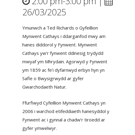
2:00 pm-3:00 pm |
26/03/2025
Ymunwch a Ted Richards o Gyfeillion
Mynwent Cathays i ddarganfod mwy am
hanes diddorol y Fynwent. Mynwent
Cathays yw’r fynwent ddinesig trydydd
mwyaf ym Mhrydain. Agorwyd y Fynwent
ym 1859 ac fe’i dyfarnwyd erbyn hyn yn
Safle o Bwysigrwydd ar gyfer
Gwarchodaeth Natur.
Ffurfiwyd Cyfeillion Mynwent Cathays yn
2006 i warchod etifeddiaeth hanesyddol y
Fynwent ac i gynnal a chadw’r tiroedd ar
gyfer ymwelwyr.