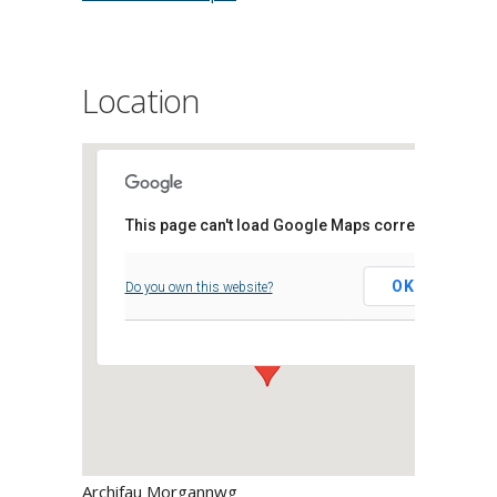
Location
This page can't load Google Maps correctly.
Archifau Morgannwg
OK
Do you own this website?
Clos Parc Morgannwg, - Leckwith,
Events
Archifau Morgannwg