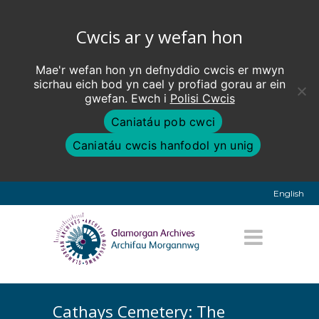
Cwcis ar y wefan hon
Mae'r wefan hon yn defnyddio cwcis er mwyn
sicrhau eich bod yn cael y profiad gorau ar ein
gwefan. Ewch i
Polisi Cwcis
Caniatáu pob cwci
Caniatáu cwcis hanfodol yn unig
English
Cathays Cemetery: The