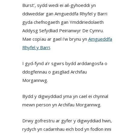
Burst’, sydd wedi ei ail-gyhoeddi yn
ddiweddar gan Amgueddfa Rhyfel y Barri
gyda chefnogaeth gan Ymddiriedolaeth
Addysg Sefydliad Peirianwyr De Cymru.
Mae copïau ar gael i’w brynu yn
Amgueddfa
Rhyfel y Barri
.
I gyd-fynd a’r sgwrs bydd arddangosfa o
ddogfennau o gasgliad Archifau
Morgannwg.
Bydd y digwyddiad yma yn cael ei chynnal
mewn person yn Archifau Morgannwg.
Drwy gofrestru ar gyfer y digwyddiad hwn,
rydych yn cadarnhau eich bod yn fodlon inni