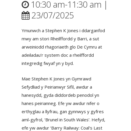
10:30 am-11:30 am |
23/07/2025
Ymunwch a Stephen K Jones i ddarganfod
mwy am stori Rheilffordd y Barri, a sut
arweiniodd rhagoriaeth glo De Cymru at
adeiladau’r system doc a rheilffordd
integredig fwyaf yn y byd.
Mae Stephen K Jones yn Gymrawd
Sefydliad y Peirianwyr Sifil, awdur a
hanesydd, gyda diddordeb penodol yn
hanes peirianneg. Efe yw awdur nifer o
erthyglau a llyfrau, gan gynnwys y gyfres
aml-gyfrol, ‘Brunel in South Wales’. Hefyd,
efe yw awdur ‘Barry Railway: Coal’s Last