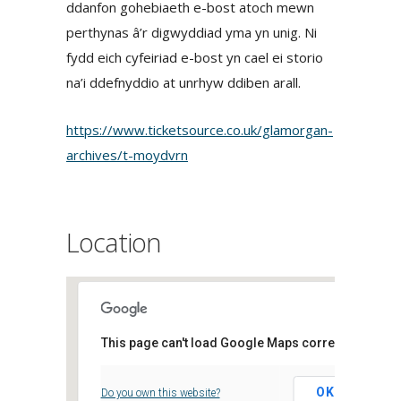
ddanfon gohebiaeth e-bost atoch mewn
perthynas â’r digwyddiad yma yn unig. Ni
fydd eich cyfeiriad e-bost yn cael ei storio
na’i ddefnyddio at unrhyw ddiben arall.
https://www.ticketsource.co.uk/glamorgan-
archives/t-moydvrn
Location
This page can't load Google Maps correctly.
Archifau Morgannwg
OK
Do you own this website?
Clos Parc Morgannwg, - Leckwith,