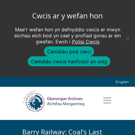
Cwcis ar y wefan hon
Mae'r wefan hon yn defnyddio cwcis er mwyn
sicrhau eich bod yn cael y profiad gorau ar ein
gwefan. Ewch i
Polisi Cwcis
Caniatáu pob cwci
Caniatáu cwcis hanfodol yn unig
English
Barry Railway: Coal’s Last