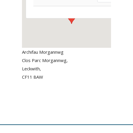
Events
Archifau Morgannwg
Clos Parc Morgannwg,
Leckwith,
CF11 8AW