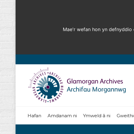
Mae'r wefan hon yn defnyddio c
Hafan
Amdanam ni
Ymweld â ni
Gweithi