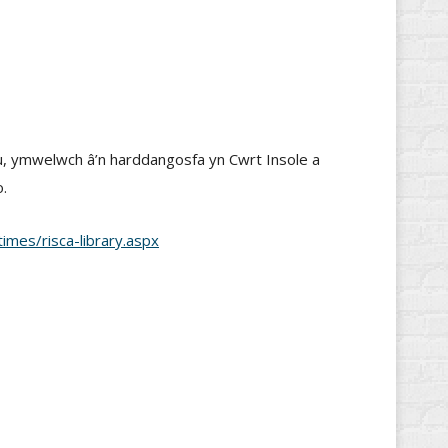
, ymwelwch â’n harddangosfa yn Cwrt Insole a
.
times/risca-library.aspx