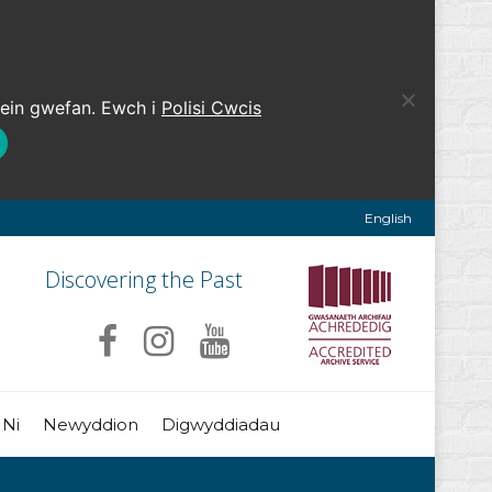
 ein gwefan. Ewch i
Polisi Cwcis
English
Discovering the Past
 Ni
Newyddion
Digwyddiadau