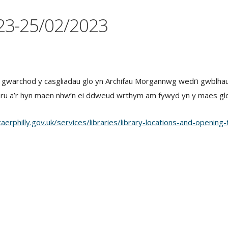
23-25/02/2023
gwarchod y casgliadau glo yn Archifau Morgannwg wedi’i gwblhau
ru a’r hyn maen nhw’n ei ddweud wrthym am fywyd yn y maes glo
erphilly.gov.uk/services/libraries/library-locations-and-opening-