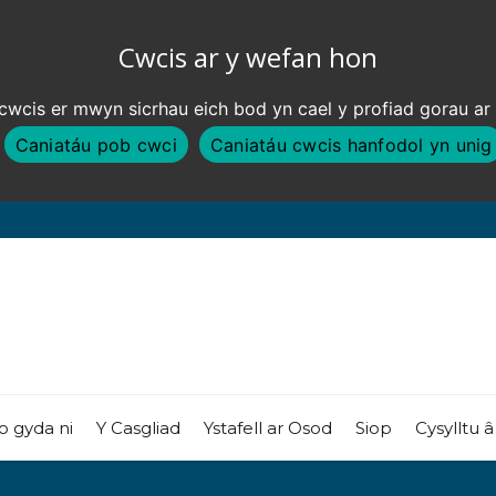
Cwcis ar y wefan hon
wcis er mwyn sicrhau eich bod yn cael y profiad gorau ar
Caniatáu pob cwci
Caniatáu cwcis hanfodol yn unig
o gyda ni
Y Casgliad
Ystafell ar Osod
Siop
Cysylltu â