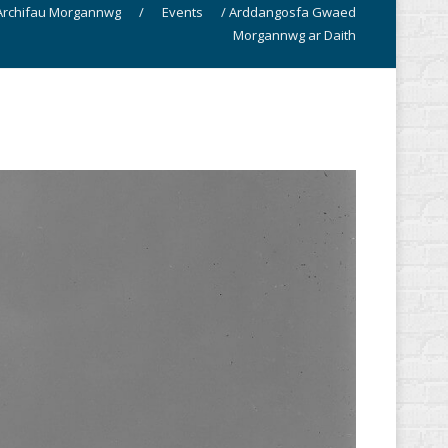
Archifau Morgannwg
/
Events
/
Arddangosfa Gwaed
Morgannwg ar Daith